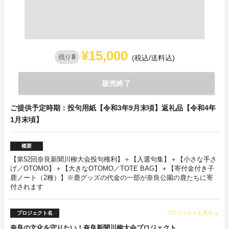
¥15,000
8
残り
(税込/送料込)
販売終了
ご提供予定時期：投句用紙【令和3年9月末頃】返礼品【令和4年
1月末頃】
概要
【第52回奈良新聞川柳大会投句権利】＋【入選句集】＋【小さな手さ
げ／OTOMO】＋【大きなOTOMO／TOTE BAG】＋【寄付金付き子
鹿ノート（2種）】※鹿グッズの代金の一部が奈良公園の鹿たちに寄
付されます
プロジェクト名
プロジェクトを見る
arrow_forward
奈良の文化を守りたい！奈良新聞川柳大会プロジェクト