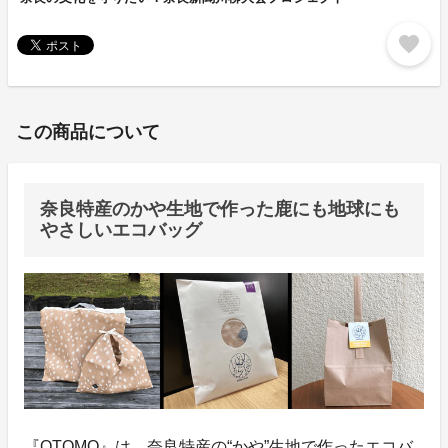
favorite
この商品について
奈良特産のかや生地で作った鹿にも地球にも
やさしいエコバッグ
『OTOMO』は、奈良特産の“かや”生地で作ったエコバ