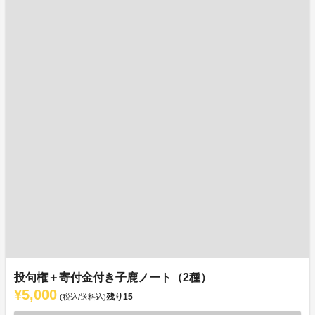
投句権＋寄付金付き子鹿ノート（2種）
¥5,000
残り
15
(税込/送料込)