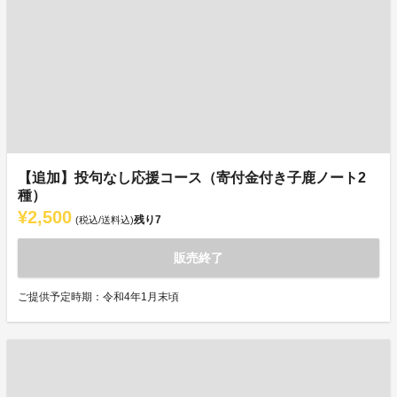
【追加】投句なし応援コース（寄付金付き子鹿ノート2
種）
¥2,500
残り
7
(税込/送料込)
販売終了
ご提供予定時期：令和4年1月末頃