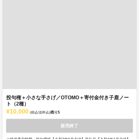
投句権＋小さな手さげ／OTOMO＋寄付金付き子鹿ノー
ト（2種）
¥10,000
残り
5
(税込/送料込)
販売終了