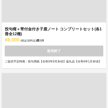
投句権＋寄付金付き子鹿ノート コンプリートセット(各1
冊全12種)
¥8,000
残り
8
(税込/送料込)
販売終了
ご提供予定時期：投句用紙【令和3年9月末頃】返礼品【令和4年1月末頃】