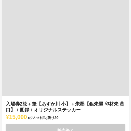
入場券2枚＋筆【あすか川 小】＋朱墨【銀朱墨 印材朱 黄
口】＋図録＋オリジナルステッカー
¥15,000
残り
20
(税込/送料込)
販売終了