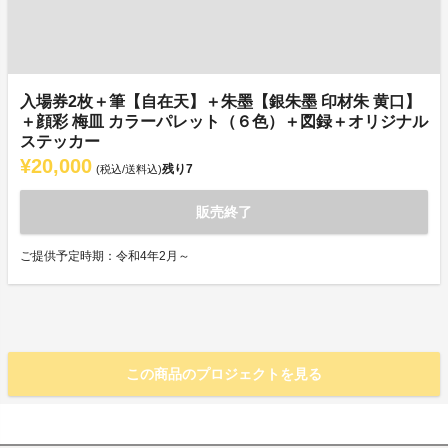
入場券2枚＋筆【自在天】＋朱墨【銀朱墨 印材朱 黄口】
＋顔彩 梅皿 カラーパレット（６色）＋図録＋オリジナル
ステッカー
¥20,000
残り
7
(税込/送料込)
販売終了
ご提供予定時期：令和4年2月～
この商品のプロジェクトを見る