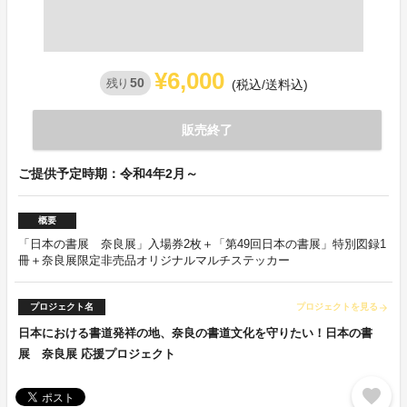
¥6,000
50
残り
(税込/送料込)
販売終了
ご提供予定時期：令和4年2月～
概要
「日本の書展 奈良展」入場券2枚＋「第49回日本の書展」特別図録1
冊＋奈良展限定非売品オリジナルマルチステッカー
プロジェクト名
プロジェクトを見る
arrow_forward
日本における書道発祥の地、奈良の書道文化を守りたい！日本の書
展 奈良展 応援プロジェクト
favorite