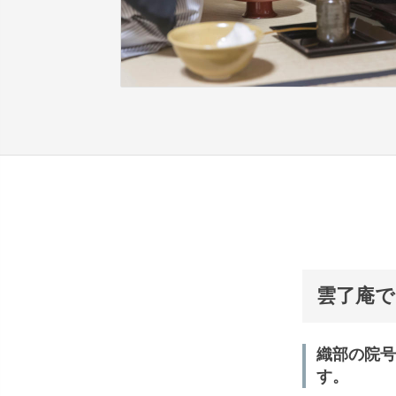
雲了庵で
織部の院号
す。