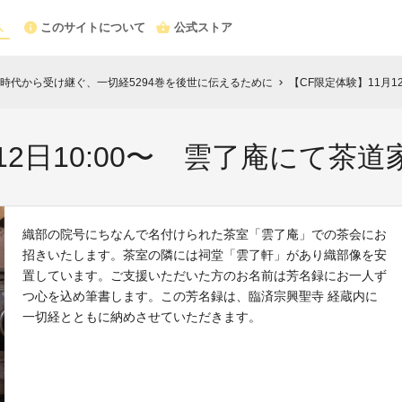
このサイトについて
公式ストア
時代から受け継ぐ、一切経5294巻を後世に伝えるために
【CF限定体験】11月1
chevron_right
12日10:00〜 雲了庵にて茶道
織部の院号にちなんで名付けられた茶室「雲了庵」での茶会にお
招きいたします。茶室の隣には祠堂「雲了軒」があり織部像を安
置しています。ご支援いただいた方のお名前は芳名録にお一人ず
つ心を込め筆書します。この芳名録は、臨済宗興聖寺 経蔵内に
一切経とともに納めさせていただきます。