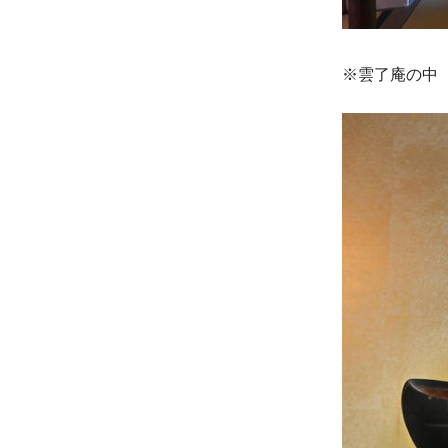
※雲了庵の中