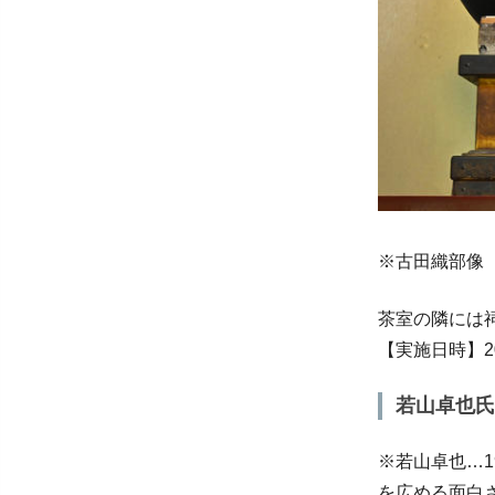
※古田織部像
茶室の隣には
【実施日時】202
若山卓也氏
※若山卓也…1
を広める面白