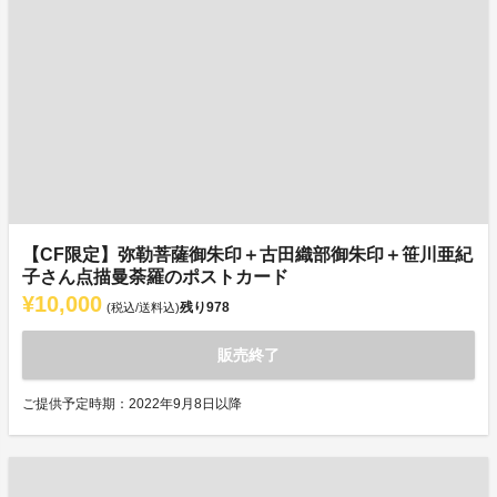
【CF限定】弥勒菩薩御朱印＋古田織部御朱印＋笹川亜紀
子さん点描曼荼羅のポストカード
¥10,000
残り
978
(税込/送料込)
販売終了
ご提供予定時期：2022年9月8日以降