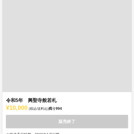
令和5年 興聖寺般若札
¥10,000
残り
994
(税込/送料込)
販売終了