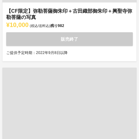
【CF限定】弥勒菩薩御朱印＋古田織部御朱印＋興聖寺弥
勒菩薩の写真
¥10,000
残り
982
(税込/送料込)
販売終了
ご提供予定時期：2022年9月8日以降