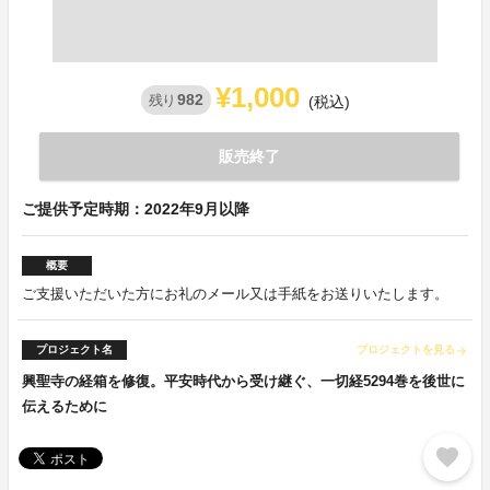
¥1,000
982
残り
(税込)
販売終了
ご提供予定時期：2022年9月以降
概要
ご支援いただいた方にお礼のメール又は手紙をお送りいたします。
プロジェクト名
プロジェクトを見る
arrow_forward
興聖寺の経箱を修復。平安時代から受け継ぐ、一切経5294巻を後世に
伝えるために
favorite