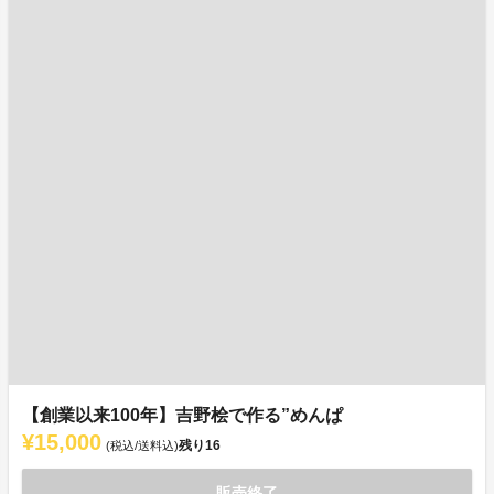
【創業以来100年】吉野桧で作る”めんぱ
¥15,000
残り
16
(税込/送料込)
販売終了