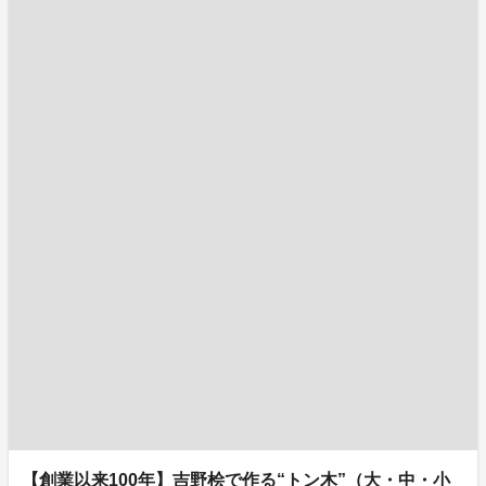
【創業以来100年】吉野桧で作る“トン木”（大・中・小