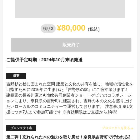
¥80,000
2
残り
(税込)
販売終了
ご提供予定時期：2024年10月末頃発送
概要
吉野杉と桧に囲まれた空間 建築と文化の共有を通し、地域の活性化を
目指すために2016年に生まれた「吉野杉の家」にご宿泊頂けます！
建築家の長谷川豪とAirbnb共同創業者ジョー・ゲビアのコラボレーシ
ョンにより、奈良県の吉野町に建設され、吉野の木の文化を盛り上げ
たいローカルのコミュニティーで運営しております。 注意事項 ※1支
援につき7人まで参加可能です ※有効期限はご支援から1年間
プロジェクト名
プロジェクトを見る
arrow_forward
第二弾┃忘れられた木の魅力を取り戻せ！奈良県吉野町で行われる2