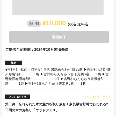
¥10,000
49
残り
(税込/送料込)
販売終了
ご提供予定時期：2024年10月末頃発送
概要
●吉野杉・桧の（特別な）割り箸詰め合わせ 計25膳 ▶吉野杉天削げ箸
人形袋5膳 1袋 ▶吉野杉らんちゅう箸干支袋5膳 1袋 ▶吉
野桧迎春用箸5膳 1袋 ▶吉野杉らんちゅう箸帯巻5
膳 1袋 ▶吉野杉赤らんちゅう箸帯巻5膳 1膳
プロジェクト名
プロジェクトを見る
arrow_forward
第二弾┃忘れられた木の魅力を取り戻せ！奈良県吉野町で行われる2
日間の木のお祭り「ウッドフェス」