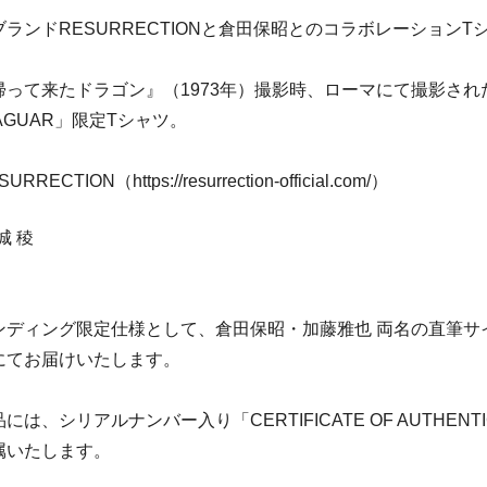
ランドRESURRECTIONと倉田保昭とのコラボレーションT
帰って来たドラゴン』（1973年）撮影時、ローマにて撮影され
JAGUAR」限定Tシャツ。
RECTION（https://resurrection-official.com/）
岩城 稜
ンディング限定仕様として、倉田保昭・加藤雅也 両名の直筆サ
にてお届けいたします。
は、シリアルナンバー入り「CERTIFICATE OF AUTHENTI
属いたします。