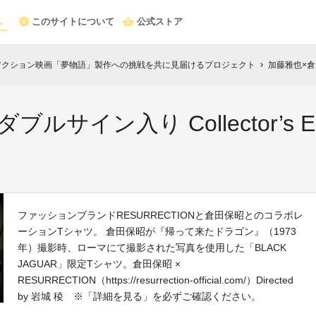
このサイトについて
公式ストア
アクション映画「夢物語」製作への挑戦を共に見届けるプロジェクト
加藤雅也×倉田保昭 
chevron_right
サイン入り Collector’s E
ファッションブランドRESURRECTIONと倉田保昭とのコラボレ
ーションTシャツ。 倉田保昭が『帰って来たドラゴン』（1973
年）撮影時、ローマにて撮影された写真を使用した「BLACK
JAGUAR」限定Tシャツ。倉田保昭 ×
RESURRECTION（https://resurrection-official.com/）Directed
by 岩城 稜 ※「詳細を見る」を必ずご確認ください。