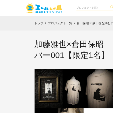
トップ
プロジェクト一覧
倉田保昭80歳｜魂を刻む
chevron_right
chevron_right
加藤雅也×倉田保昭 ダブル
バー001【限定1名】