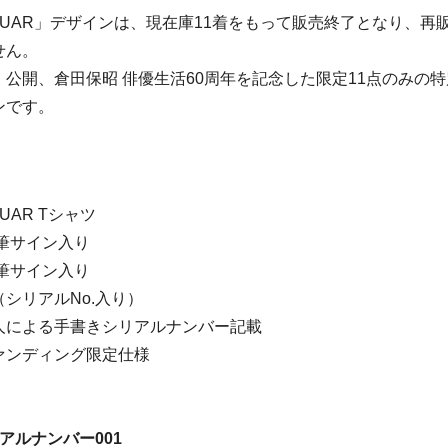
JAGUAR」デザインは、現在庫11着をもって販売終了となり、
せん。
公開、倉田保昭 俳優生活60周年を記念した限定11点のみの
ンです。
GUAR Tシャツ
筆サイン入り
筆サイン入り
シリアルNo.入り）
人による手書きシリアルナンバー記載
ァンディング限定仕様
アルナンバー001