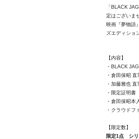
「BLACK 
定はございま
映画『夢物語』
ズエディショ
【内容】
・BLACK JA
・倉田保昭 直
・加藤雅也 直
・限定証明書（
・倉田保昭本
・クラウドフ
【限定数】
限定1点 シリ