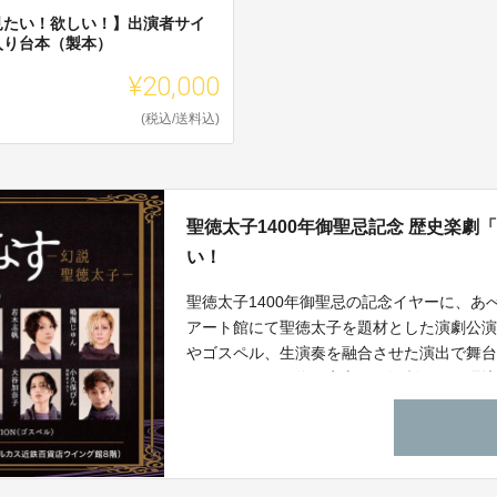
見たい！欲しい！】出演者サイ
入り台本（製本）
¥20,000
(税込/送料込)
聖徳太子1400年御聖忌記念 歴史楽
い！
聖徳太子1400年御聖忌の記念イヤーに、あ
アート館にて聖徳太子を題材とした演劇公
やゴスペル、生演奏を融合させた演出で舞
オリティにする為、安心して観劇できる環