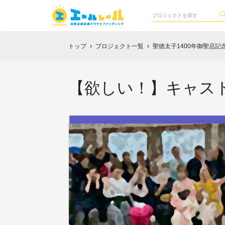
トップ
プロジェクト一覧
聖徳太子1400年御聖忌
chevron_right
chevron_right
【欲しい！】キャス