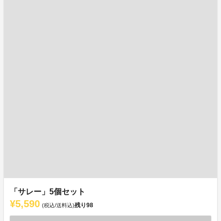
「サレー」5個セット
¥5,590
残り
98
(税込/送料込)