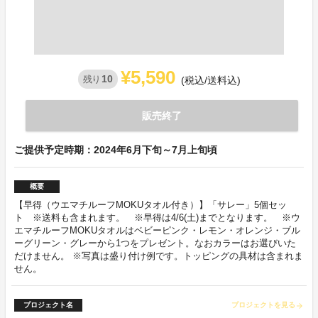
¥5,590
10
残り
(税込/送料込)
販売終了
ご提供予定時期：2024年6月下旬～7月上旬頃
概要
【早得（ウエマチルーフMOKUタオル付き）】「サレー」5個セッ
ト ※送料も含まれます。 ※早得は4/6(土)までとなります。 ※ウ
エマチルーフMOKUタオルはベビーピンク・レモン・オレンジ・ブル
ーグリーン・グレーから1つをプレゼント。なおカラーはお選びいた
だけません。 ※写真は盛り付け例です。トッピングの具材は含まれま
せん。
プロジェクト名
プロジェクトを見る
arrow_forward