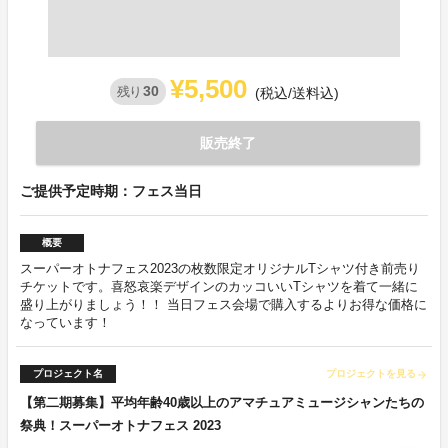
¥5,500
30
残り
(税込/送料込)
販売終了
ご提供予定時期：フェス当日
概要
スーパーオトナフェス2023の枚数限定オリジナルTシャツ付き前売り
チケットです。喜怒哀楽デザインのカッコいいTシャツを着て一緒に
盛り上がりましょう！！ 当日フェス会場で購入するよりお得な価格に
なっています！
プロジェクト名
プロジェクトを見る
arrow_forward
【第二期募集】平均年齢40歳以上のアマチュアミュージシャンたちの
祭典！スーパーオトナフェス 2023