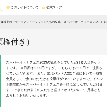
このサイトについて
公式ストア
0歳以上のアマチュアミュージシャンたちの祭典！スーパーオトナフェス 2023
前
chevron_right
票権付き）
スーパーオトナフェス2023の観覧をしていただける入場チケッ
トです。 当日券は3000円ですが、こちらでは2500円でご提供さ
せていただきます。 また、出場バンドの2次予選において一般審
査員としてご参加いただける投票権がついていますので、イベン
ト開催前からスーパーオトナフェスを一緒に楽しんでいただけま
す。 できるだけ多くの人たちと盛り上がりたいので、是非とも
よろしくお願いいたします。