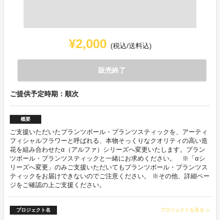
¥2,000
(税込/送料込)
販売終了
ご提供予定時期：順次
概要
ご支援いただいたプランツボール・プランツスティックを、アーティ
フィシャルフラワーと呼ばれる、本物そっくりなクオリティの高い造
花を組み合わせたα（アルファ）シリーズへ変更いたします。プラン
ツボール・プランツスティックと一緒にお求めください。 ※「αシ
リーズへ変更」のみご支援いただいてもプランツボール・プランツス
ティックをお届けできないのでご注意ください。 ※その他、詳細ペー
ジをご確認の上ご支援ください。
プロジェクト名
プロジェクトを見る
arrow_forward