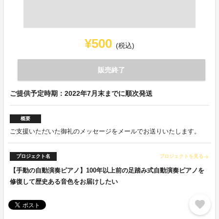
¥500
(税込)
販売終了
ご提供予定時期：2022年7月末までに順次発送
概要
ご支援いただいた御礼のメッセージをメールでお送りいたします。
プロジェクト名
プロジェクトを見る
arrow_forward
【手動の自動演奏ピアノ】100年以上前の足踏み式自動演奏ピアノを
修復して歴史ある音色をお届けしたい
favorite