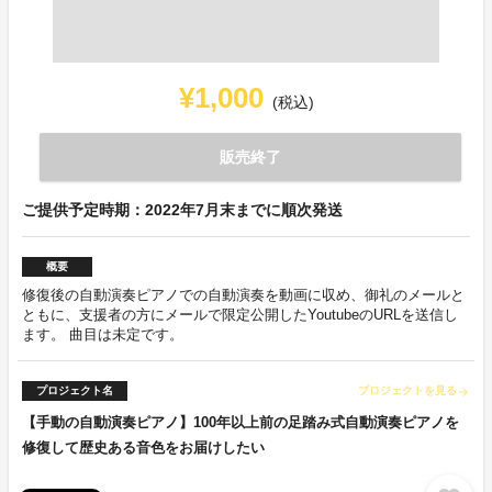
¥1,000
(税込)
販売終了
ご提供予定時期：2022年7月末までに順次発送
概要
修復後の自動演奏ピアノでの自動演奏を動画に収め、御礼のメールと
ともに、支援者の方にメールで限定公開したYoutubeのURLを送信し
ます。 曲目は未定です。
プロジェクト名
プロジェクトを見る
arrow_forward
【手動の自動演奏ピアノ】100年以上前の足踏み式自動演奏ピアノを
修復して歴史ある音色をお届けしたい