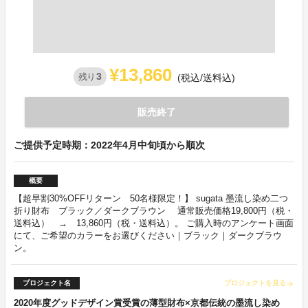
¥13,860
3
残り
(税込/送料込)
販売終了
ご提供予定時期：2022年4月中旬頃から順次
概要
【超早割30%OFFリターン 50名様限定！】 sugata 墨流し染め二つ
折り財布 ブラック／ダークブラウン 通常販売価格19,800円（税・
送料込） → 13,860円（税・送料込）。 ご購入時のアンケート画面
にて、ご希望のカラーをお選びください｜ブラック｜ダークブラウ
ン。
プロジェクト名
プロジェクトを見る
arrow_forward
2020年度グッドデザイン賞受賞の薄型財布×京都伝統の墨流し染め