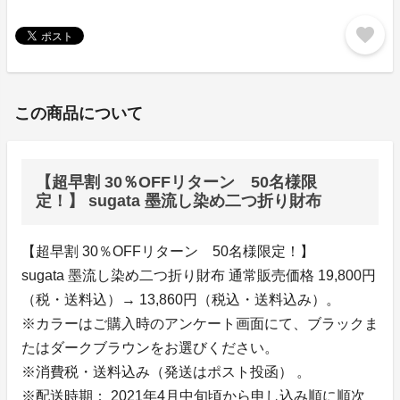
favorite
この商品について
【超早割 30％OFFリターン 50名様限
定！】 sugata 墨流し染め二つ折り財布
【超早割 30％OFFリターン 50名様限定！】
sugata 墨流し染め二つ折り財布 通常販売価格 19,800円
（税・送料込）→ 13,860円（税込・送料込み）。
※カラーはご購入時のアンケート画面にて、ブラックま
たはダークブラウンをお選びください。
※消費税・送料込み（発送はポスト投函） 。
※配送時期： 2021年4月中旬頃から申し込み順に順次