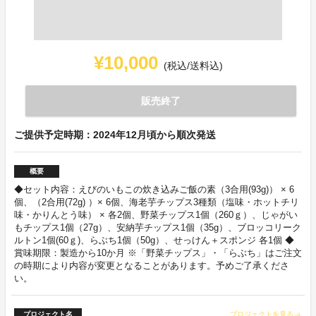
¥10,000
(税込/送料込)
販売終了
ご提供予定時期：2024年12月頃から順次発送
概要
◆セット内容：えびのいもこの炊き込みご飯の素（3合用(93g)） × 6
個、（2合用(72g) ）× 6個、海老芋チップス3種類（塩味・ホットチリ
味・かりんとう味） × 各2個、野菜チップス1個（260ｇ）、じゃがい
もチップス1個（27g）、安納芋チップス1個（35g）、ブロッコリーク
ルトン1個(60ｇ)、らぶち1個（50g）、せっけん＋スポンジ 各1個 ◆
賞味期限：製造から10か月 ※「野菜チップス」・「らぶち」はご注文
の時期により内容が変更となることがあります。予めご了承くださ
い。
プロジェクト名
プロジェクトを見る
arrow_forward