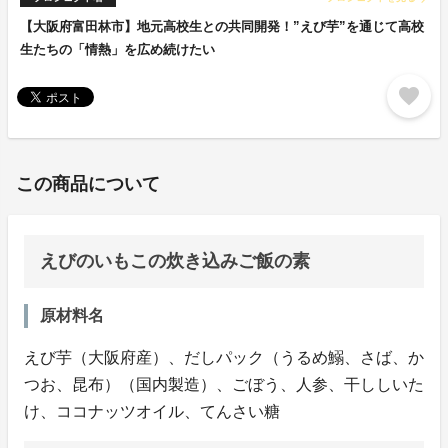
【大阪府富田林市】地元高校生との共同開発！”えび芋”を通じて高校
生たちの「情熱」を広め続けたい
favorite
この商品について
えびのいもこの炊き込みご飯の素
原材料名
えび芋（大阪府産）、だしパック（うるめ鰯、さば、か
つお、昆布）（国内製造）、ごぼう、人参、干ししいた
け、ココナッツオイル、てんさい糖