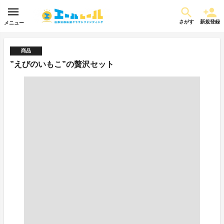
さがす
新規登録
メニュー
商品
”えびのいもこ”の贅沢セット