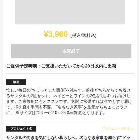
¥3,960
(税込/送料込)
販売終了
ご提供予定時期：ご支援いただいてから20日以内に出荷
概要
忙しい毎日の”ちょっとした面倒”を減らす、前後どちらからでも履け
るサンダルの2足セット。ネイビーとワインの2色を1足ずつお届けし
ます。ご家族用にもオススメです。玄関に常備すれば誰でもすぐ履け
て、揃え直す手間も不要。 ”名もなき家事”を足元からちょっとラク
に。 ※サイズはフリー(22.0～25.0㎝前後)となります。
プロジェクト名
プロジェクトを見る
arrow_forward
サンダルの向きを気にしない暮らしへ。名もなき家事を減らす“ドッ