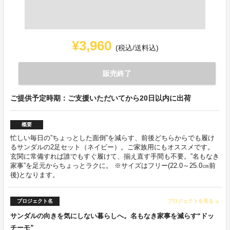
¥3,960
(税込/送料込)
販売終了
ご提供予定時期：ご支援いただいてから20日以内に出荷
概要
忙しい毎日の”ちょっとした面倒”を減らす、前後どちらからでも履け
るサンダルの2足セット（ネイビー）。ご家族用にもオススメです。
玄関に常備すれば誰でもすぐ履けて、揃え直す手間も不要。”名もなき
家事”を足元からちょっとラクに。 ※サイズはフリー(22.0～25.0㎝前
後)となります。
プロジェクト名
プロジェクトを見る
arrow_forward
サンダルの向きを気にしない暮らしへ。名もなき家事を減らす“ドッ
チーモ”