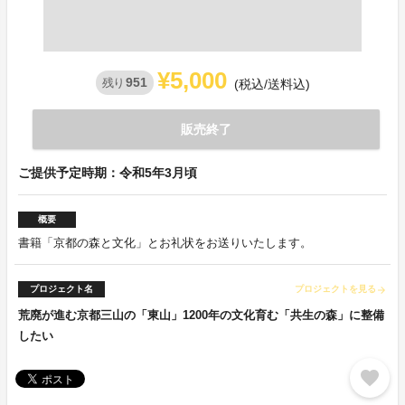
¥5,000
951
残り
(税込/送料込)
販売終了
ご提供予定時期：令和5年3月頃
概要
書籍「京都の森と文化」とお礼状をお送りいたします。
プロジェクト名
プロジェクトを見る
arrow_forward
荒廃が進む京都三山の「東山」1200年の文化育む「共生の森」に整備
したい
favorite