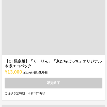
【CF限定版】「くーりん」「京だらぼっち」オリジナル
木糸エコバック
¥13,000
残り
68
(税込/送料込)
販売終了
ご提供予定時期：令和5年3月頃