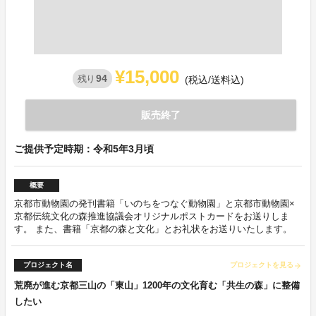
¥15,000
94
残り
(税込/送料込)
販売終了
ご提供予定時期：令和5年3月頃
概要
京都市動物園の発刊書籍「いのちをつなぐ動物園」と京都市動物園×
京都伝統文化の森推進協議会オリジナルポストカードをお送りしま
す。 また、書籍「京都の森と文化」とお礼状をお送りいたします。
プロジェクト名
プロジェクトを見る
arrow_forward
荒廃が進む京都三山の「東山」1200年の文化育む「共生の森」に整備
したい