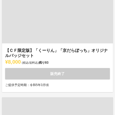
【ＣＦ限定版】「くーりん」「京だらぼっち」オリジナ
ルバッジセット
¥8,000
残り
93
(税込/送料込)
販売終了
ご提供予定時期：令和5年3月頃