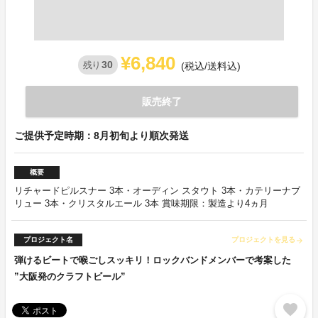
¥6,840
30
残り
(税込/送料込)
販売終了
ご提供予定時期：8月初旬より順次発送
概要
リチャードピルスナー 3本・オーディン スタウト 3本・カテリーナブ
リュー 3本・クリスタルエール 3本 賞味期限：製造より4ヵ月
プロジェクト名
プロジェクトを見る
arrow_forward
弾けるビートで喉ごしスッキリ！ロックバンドメンバーで考案した
”大阪発のクラフトビール”
favorite