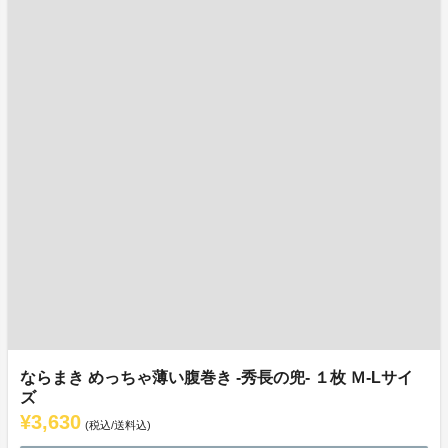
ならまき めっちゃ薄い腹巻き -秀長の兜- １枚 Ｍ-Lサイ
ズ
¥3,630
(税込/送料込)