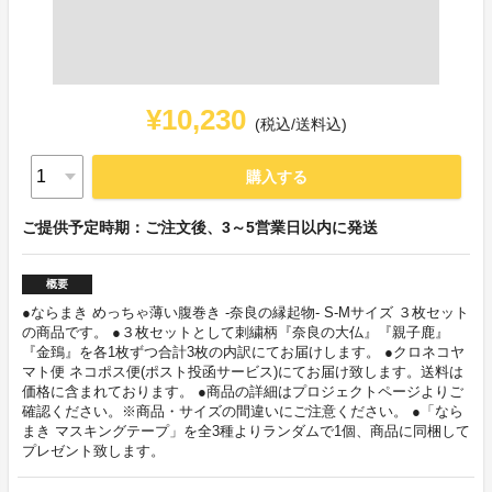
¥10,230
(税込/送料込)
購入する
ご提供予定時期：ご注文後、3～5営業日以内に発送
概要
●ならまき めっちゃ薄い腹巻き -奈良の縁起物- S-Mサイズ ３枚セット
の商品です。 ●３枚セットとして刺繍柄『奈良の大仏』『親子鹿』
『金鵄』を各1枚ずつ合計3枚の内訳にてお届けします。 ●クロネコヤ
マト便 ネコポス便(ポスト投函サービス)にてお届け致します。送料は
価格に含まれております。 ●商品の詳細はプロジェクトページよりご
確認ください。※商品・サイズの間違いにご注意ください。 ●「なら
まき マスキングテープ」を全3種よりランダムで1個、商品に同梱して
プレゼント致します。