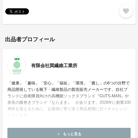
favorite
出品者プロフィール
有限会社巽繊維工業所
「健康」「趣味」「安心」「福祉」「環境」「癒し」の6つの分野で
商品開発している靴下・繊維製品の製造販売メーカーです。自社ブ
ランドに自衛隊員向けの高機能ソックスブランド『GUTS-MAN』や
奈良の腹巻きブランド『ならまき』 があります。2028年に創業100
周年を迎えるために、お客様に寄り添う商品展開に日々チャレンジ
しています。
ホームページ：
https://choku.co.jp/
もっと見る
add
お問い合わせ：
tatsumi@choku.co.jp