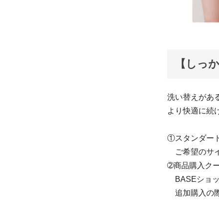
【しっ
洗い替えがあ
より快適に続
①スタンダー
ご希望のサイ
➁商品購入ク
BASEショ
追加購入の際