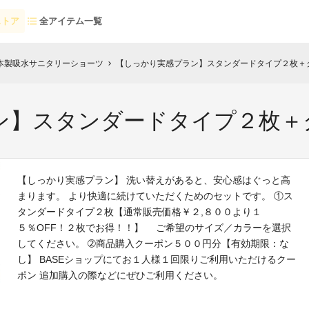
ストア
全アイテム一覧
本製吸水サニタリーショーツ
【しっかり実感プラン】スタンダードタイプ２枚＋
chevron_right
ン】スタンダードタイプ２枚＋
【しっかり実感プラン】 洗い替えがあると、安心感はぐっと高
まります。 より快適に続けていただくためのセットです。 ①ス
タンダードタイプ２枚【通常販売価格￥２,８００より１
５％OFF！２枚でお得！！】 ご希望のサイズ／カラーを選択
してください。 ➁商品購入クーポン５００円分【有効期限：な
し】 BASEショップにてお１人様１回限りご利用いただけるクー
ポン 追加購入の際などにぜひご利用ください。