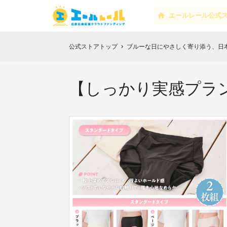
エールレール公式
公式ストアトップ
ブルーな日にやさしく寄り添う、日
chevron_right
【しっかり実感プラ