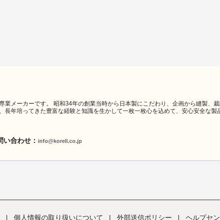
専業メーカーです。 昭和34年の創業当時から日本製にこだわり、企画から縫製、
、長年培ってきた豊富な経験と知識を生かして一枚一枚心を込めて、安心安全な製
問い合わせ：
info@korell.co.jp
|
個人情報の取り扱いについて
|
外部送信ポリシー
|
ヘルプセン