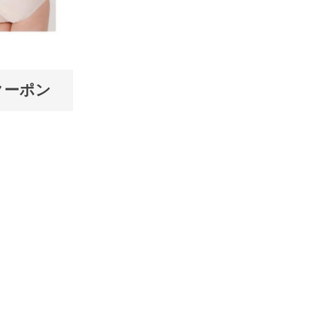
クーポン
】