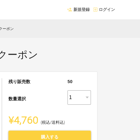
新規登録
ログイン
クーポン
クーポン
残り販売数
50
数量選択
¥4,760
(税込/送料込)
購入する