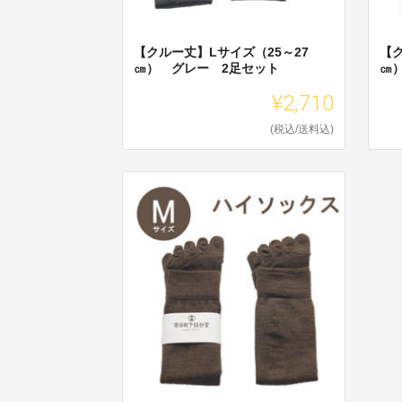
【クルー丈】Lサイズ（25～27
【ク
㎝） グレー 2足セット
㎝
¥2,710
(税込/送料込)