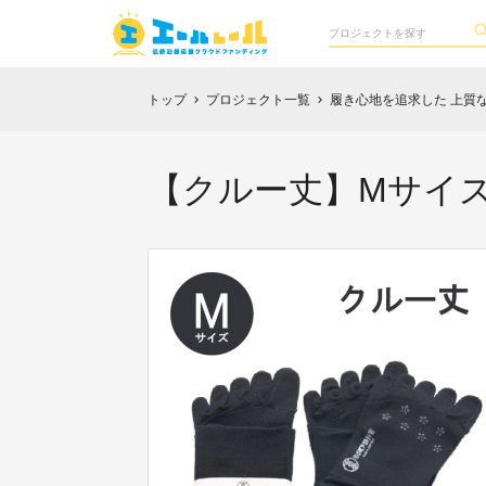
トップ
プロジェクト一覧
履き心地を追求した 上質
chevron_right
chevron_right
【クルー丈】Mサイズ