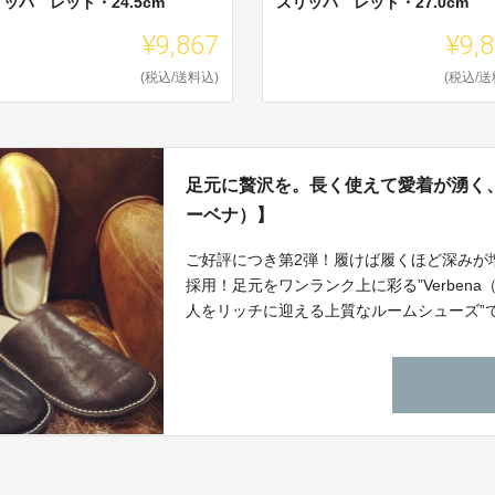
ッパ レッド・24.5cm
スリッパ レッド・27.0cm
¥9,867
¥9,
(税込/送料込)
(税込/送
足元に贅沢を。長く使えて愛着が湧く、上
ーベナ）】
ご好評につき第2弾！履けば履くほど深みが
採用！足元をワンランク上に彩る”Verben
人をリッチに迎える上質なルームシューズ”
けます。