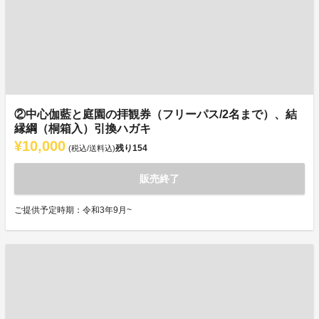
②中心伽藍と庭園の拝観券（フリーパス/2名まで）、結
縁綱（桐箱入）引換ハガキ
¥10,000
残り
154
(税込/送料込)
販売終了
ご提供予定時期：令和3年9月~