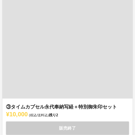
③タイムカプセル永代奉納写経＋特別御朱印セット
¥10,000
残り
2
(税込/送料込)
販売終了