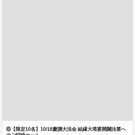
⑥【限定10名】10/18慶讃大法会 結縁大塔婆開闢法要へ