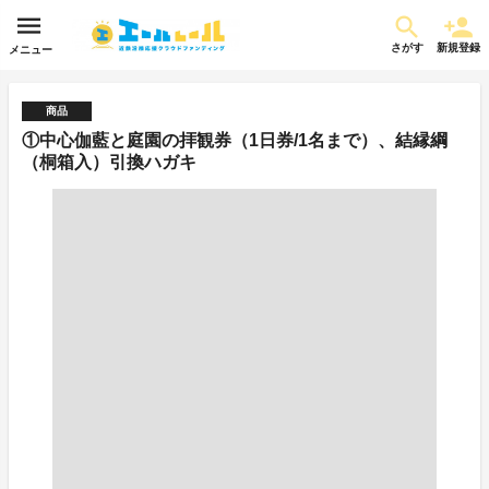
さがす
新規登録
メニュー
商品
①中心伽藍と庭園の拝観券（1日券/1名まで）、結縁綱
（桐箱入）引換ハガキ