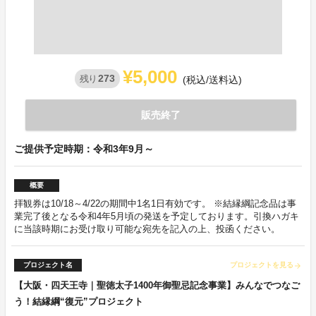
¥5,000
273
残り
(税込/送料込)
販売終了
ご提供予定時期：令和3年9月～
概要
拝観券は10/18～4/22の期間中1名1日有効です。 ※結縁綱記念品は事
業完了後となる令和4年5月頃の発送を予定しております。引換ハガキ
に当該時期にお受け取り可能な宛先を記入の上、投函ください。
プロジェクト名
プロジェクトを見る
arrow_forward
【大阪・四天王寺｜聖徳太子1400年御聖忌記念事業】みんなでつなご
う！結縁綱“復元”プロジェクト