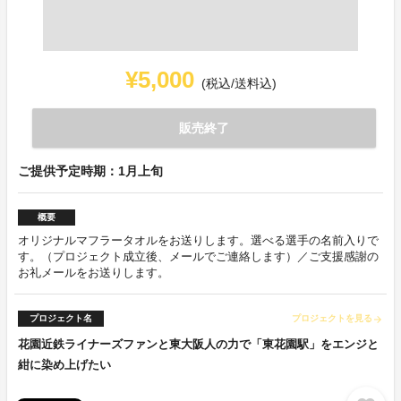
¥5,000
(税込/送料込)
販売終了
ご提供予定時期：1月上旬
概要
オリジナルマフラータオルをお送りします。選べる選手の名前入りで
す。（プロジェクト成立後、メールでご連絡します）／ご支援感謝の
お礼メールをお送りします。
プロジェクト名
プロジェクトを見る
arrow_forward
花園近鉄ライナーズファンと東大阪人の力で「東花園駅」をエンジと
紺に染め上げたい