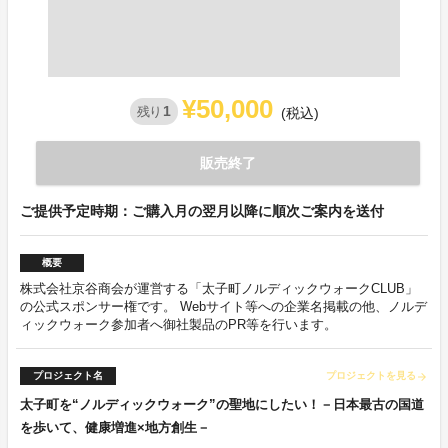
¥50,000
1
残り
(税込)
販売終了
ご提供予定時期：ご購入月の翌月以降に順次ご案内を送付
概要
株式会社京谷商会が運営する「太子町ノルディックウォークCLUB」
の公式スポンサー権です。 Webサイト等への企業名掲載の他、ノルデ
ィックウォーク参加者へ御社製品のPR等を行います。
プロジェクト名
プロジェクトを見る
arrow_forward
太子町を“ノルディックウォーク”の聖地にしたい！－日本最古の国道
を歩いて、健康増進×地方創生－