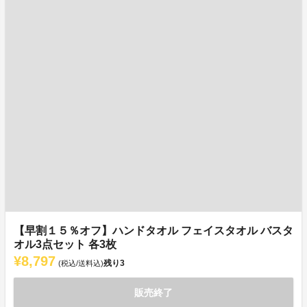
【早割１５％オフ】ハンドタオル フェイスタオル バスタ
オル3点セット 各3枚
¥8,797
残り
3
(税込/送料込)
販売終了