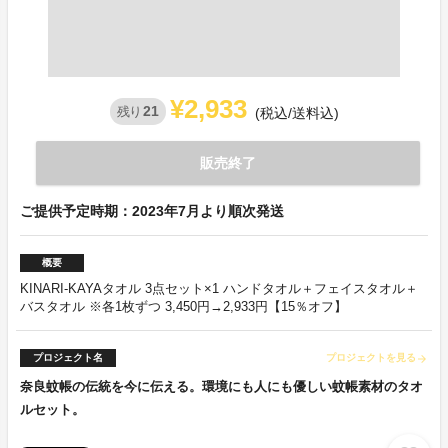
¥2,933
21
残り
(税込/送料込)
販売終了
ご提供予定時期：2023年7月より順次発送
概要
KINARI-KAYAタオル 3点セット×1 ハンドタオル＋フェイスタオル＋
バスタオル ※各1枚ずつ 3,450円→2,933円【15％オフ】
プロジェクト名
プロジェクトを見る
arrow_forward
奈良蚊帳の伝統を今に伝える。環境にも人にも優しい蚊帳素材のタオ
ルセット。