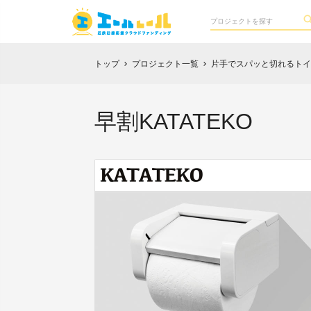
トップ
プロジェクト一覧
片手でスパッと切れるトイレ
chevron_right
chevron_right
早割KATATEKO