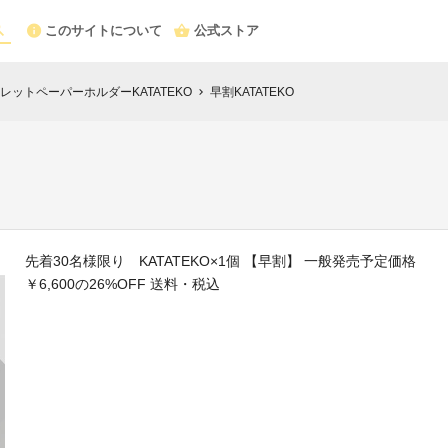
このサイトについて
公式ストア
ットペーパーホルダーKATATEKO
早割KATATEKO
chevron_right
先着30名様限り KATATEKO×1個 【早割】 一般発売予定価格
￥6,600の26%OFF 送料・税込