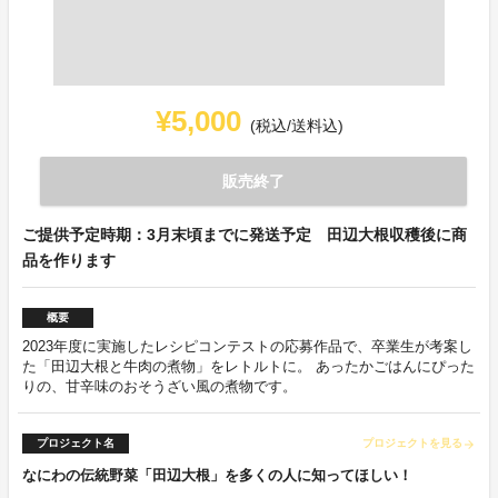
¥5,000
(税込/送料込)
販売終了
ご提供予定時期：3月末頃までに発送予定 田辺大根収穫後に商
品を作ります
概要
2023年度に実施したレシピコンテストの応募作品で、卒業生が考案し
た「田辺大根と牛肉の煮物」をレトルトに。 あったかごはんにぴった
りの、甘辛味のおそうざい風の煮物です。
プロジェクト名
プロジェクトを見る
arrow_forward
なにわの伝統野菜「田辺大根」を多くの人に知ってほしい！