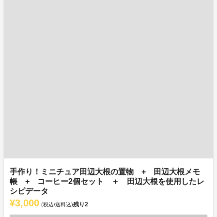
手作り！ミニチュア田辺大根の置物 + 田辺大根メモ
帳 + コーヒー2個セット ＋ 田辺大根を使用したレ
シピデータ
¥3,000
残り
2
(税込/送料込)