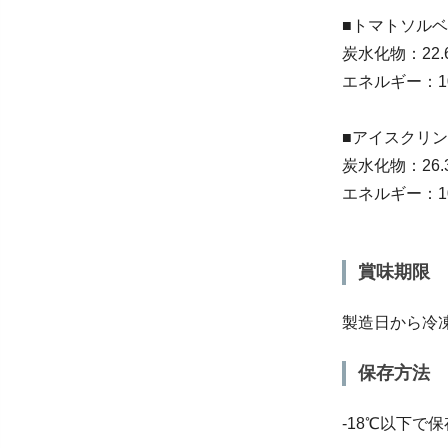
■トマトソルベ
炭水化物：22.
エネルギー：105
■アイスクリン
炭水化物：26.
エネルギー：108
賞味期限
製造日から冷
保存方法
-18℃以下で