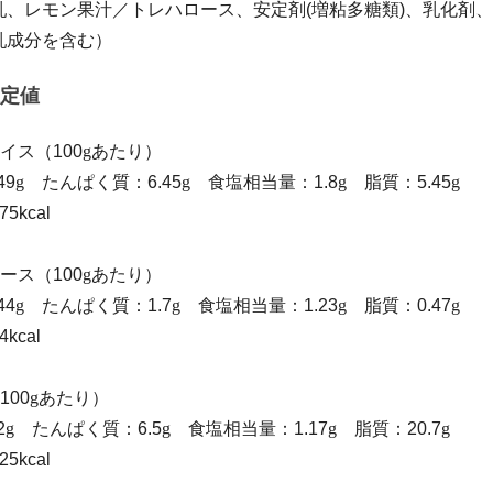
乳、レモン果汁／トレハロース、安定剤(増粘多糖類)、乳化剤
乳成分を含む）
定値
イス（100
g
あたり）
49
g
たんぱく質：6.45
g
食塩相当量：1.8
g
脂質：5.45
g
kcal
ース（100
g
あたり）
44
g
たんぱく質：1.7
g
食塩相当量：1.23
g
脂質：0.47
g
kcal
100
g
あたり）
2
g
たんぱく質：6.5
g
食塩相当量：1.17
g
脂質：20.7
g
kcal