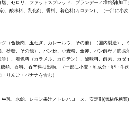
食塩、セロリ、ファットスプレッド、ブランデー／増粘剤(加工
等)、酸味料、乳化剤、香料、着色料(カロテン) 、（一部に小
ング（合挽肉、玉ねぎ、カレールウ、その他）（国内製造）、
脂、砂糖、その他）、パン粉、小麦粉、全卵、パン酵母／膨張
酸等）、着色料（カラメル、カロテン）、酸味料、酵素、カゼイ
多糖類、香料、香辛料抽出物、（一部に小麦・乳成分・卵・牛
肉・りんご・バナナを含む）
、牛乳、水飴、レモン果汁／トレハロース、安定剤(増粘多糖類