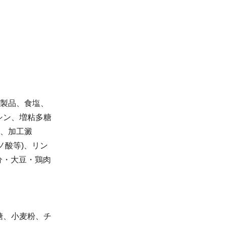
調製品、食塩、
シン、増粘多糖
類、加工澱
ノ酸等)、リン
分・大豆・鶏肉
糖、小麦粉、チ