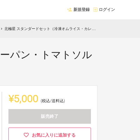
新規登録
ログイン
北極星 スタンダードセット（冷凍オムライス・カレーパン・トマトソルベ・アイスクリン）
hevron_right
レーパン・トマトソル
¥5,000
(税込/送料込)
販売終了
お気に入りに追加する