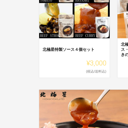
北
北極星特製ソース４個セット
ス
き
¥3,000
(税込/送料込)