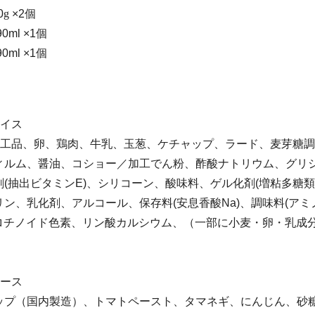
0
g
×2個
ml ×1個
ml ×1個
ライス
卵加工品、卵、鶏肉、牛乳、玉葱、ケチャップ、ラード、麦芽糖
ィルム、醤油、コショー／加工でん粉、酢酸ナトリウム、グリ
(抽出ビタミンE)、シリコーン、酸味料、ゲル化剤(増粘多糖
ン、乳化剤、アルコール、保存料(安息香酸Na)、調味料(アミ
、カロチノイド色素、リン酸カルシウム、（一部に小麦・卵・乳成
ソース
ップ（国内製造）、トマトペースト、タマネギ、にんじん、砂