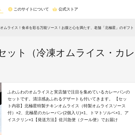
このサイトについて
公式ストア
オムライス！食卓を彩る万能ソース！お腹と心を満たす、老舗「北極星」のギフト
c
ドセット（冷凍オムライス・カ
ふわふわのオムライスと実店舗で注目を集めているカレーパンの
セットです。清涼感あふれるデザートも付いてきます。 【セッ
ト内容】北極星特製チキンオムライス（特製オムライスソース
付）×2、北極星のカレーパン(2個入り)×1、トマトソルベ×1、ア
イスクリン×1【発送方法】佐川急便（クール便）でお届け