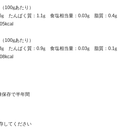
（100
g
あたり）
6
g
たんぱく質：1.1
g
食塩相当量：0.03
g
脂質：0.4
g
kcal
（100
g
あたり）
3
g
たんぱく質：0.9
g
食塩相当量：0.03
g
脂質：0.1
g
kcal
凍保存で半年間
保存してください