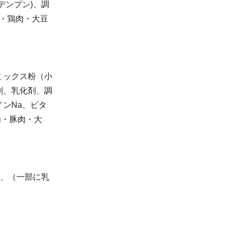
デンプン)、調
麦・鶏肉・大豆
ミックス粉（小
剤、乳化剤、調
ンNa、ビタ
肉・豚肉・大
)、（一部に乳