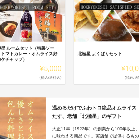
極星 ルームセット（特製ソー
・トマトカレー・オムライス好
北極星 よくばりセット
のケチャップ）
¥5,000
¥10,
(税込/送料込)
(税込/送
温めるだけでふわトロ絶品オムライス
たす、老舗「北極星」のギフト
大正11年（1922年）の創業から100年
に味わえる商品です。実店舗で提供するも